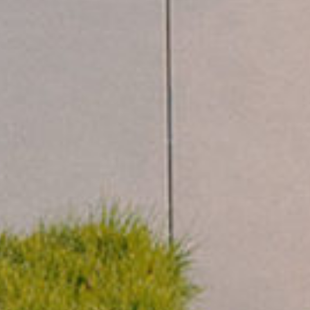
INFO@LIPA-SCHWEIZ.CH
+41 (0)31 992 98 30
INSTAGRAM
LINKEDIN
46° 56' 53'' N, 7° 26' 51'' O